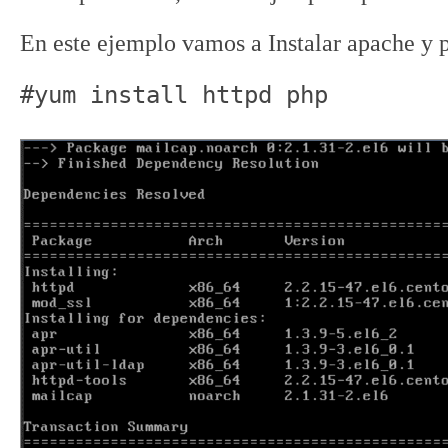
En este ejemplo vamos a Instalar apache y
#yum install httpd php